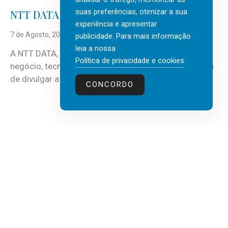
suas preferências, otimizar a sua
NTT DATA Insurtech Global Outlook 2026
experiência e apresentar
7 de Agosto, 2026
publicidade. Para mais informação
leia a nossa
A NTT DATA, consultora global em serviços de
Política de privacidade e cookies
.
negócio, tecnologia e inteligência artificial (IA), acaba
de divulgar a mais recente...
CONCORDO