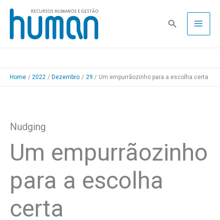
Skip
to
Pesquisa
content
Home
2022
Dezembro
29
Um empurrãozinho para a escolha certa
Nudging
Um empurrãozinho
para a escolha
certa