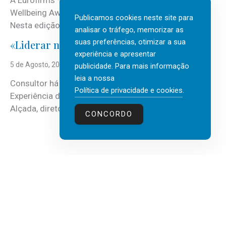
A Eurofirms – People first está de regresso aos
Wellbeing Awards, integrando o Top Wellbeing 2026.
Publicamos cookies neste site para
Nesta edição, a multinacional...
analisar o tráfego, memorizar as
suas preferências, otimizar a sua
«Liderar não é um talento místico.»
experiência e apresentar
5 de Agosto, 2026
publicidade. Para mais informação
leia a nossa
Consultor há mais de três décadas nas áreas de
Política de privacidade e cookies
.
Experiência do Cliente, Vendas e Liderança, Manuel
Alçada, diretor executivo da...
CONCORDO