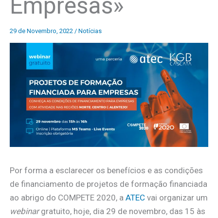
Empresas»
29 de Novembro, 2022
/
Notícias
Por forma a esclarecer os benefícios e as condições
de financiamento de projetos de formação financiada
ao abrigo do COMPETE 2020, a
ATEC
vai organizar um
webinar
gratuito, hoje, dia 29 de novembro, das 15 às