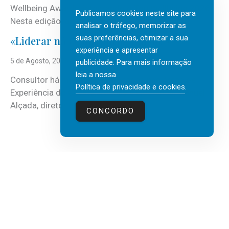
Wellbeing Awards, integrando o Top Wellbeing 2026.
Publicamos cookies neste site para
Nesta edição, a multinacional...
analisar o tráfego, memorizar as
suas preferências, otimizar a sua
«Liderar não é um talento místico.»
experiência e apresentar
5 de Agosto, 2026
publicidade. Para mais informação
leia a nossa
Consultor há mais de três décadas nas áreas de
Política de privacidade e cookies
.
Experiência do Cliente, Vendas e Liderança, Manuel
Alçada, diretor executivo da...
CONCORDO