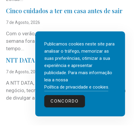
Cinco cuidados a ter em casa antes de sair
7 de Agosto, 2026
Com o verão, chegam também as férias, os fins-de-
semana fora e os dias em que a casa fica mais
Publicamos cookies neste site para
tempo...
analisar o tráfego, memorizar as
suas preferências, otimizar a sua
NTT DATA Insurtech Global Outlook 2026
experiência e apresentar
7 de Agosto, 2026
publicidade. Para mais informação
leia a nossa
A NTT DATA, consultora global em serviços de
Política de privacidade e cookies
.
negócio, tecnologia e inteligência artificial (IA), acaba
de divulgar a mais recente...
CONCORDO