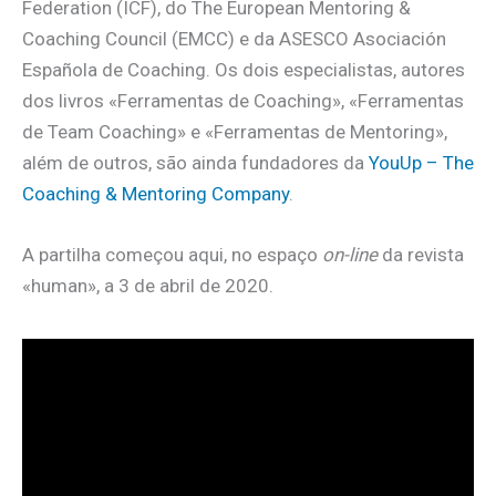
Federation (ICF), do The European Mentoring &
Coaching Council (EMCC) e da ASESCO Asociación
Española de Coaching. Os dois especialistas, autores
dos livros «Ferramentas de Coaching», «Ferramentas
de Team Coaching» e «Ferramentas de Mentoring»,
além de outros, são ainda fundadores da
YouUp – The
Coaching & Mentoring Company
.
A partilha começou aqui, no espaço
on-line
da revista
«human», a 3 de abril de 2020.