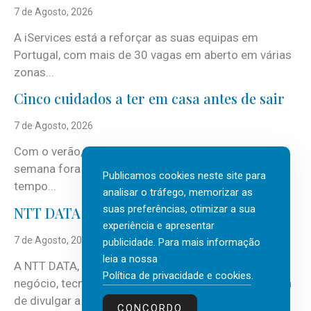
7 de Agosto, 2026
A iServices está a reforçar as suas equipas em
Portugal, com mais de 30 vagas em aberto em várias
zonas...
Cinco cuidados a ter em casa antes de sair
7 de Agosto, 2026
Com o verão, chegam também as férias, os fins-de-
semana fora e os dias em que a casa fica mais
Publicamos cookies neste site para
tempo...
analisar o tráfego, memorizar as
suas preferências, otimizar a sua
NTT DATA Insurtech Global Outlook 2026
experiência e apresentar
7 de Agosto, 2026
publicidade. Para mais informação
leia a nossa
A NTT DATA, consultora global em serviços de
Política de privacidade e cookies
.
negócio, tecnologia e inteligência artificial (IA), acaba
de divulgar a mais recente...
CONCORDO