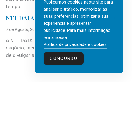
Publicamos cookies neste site para
tempo...
analisar o tráfego, memorizar as
suas preferências, otimizar a sua
NTT DATA Insurtech Global Outlook 2026
experiência e apresentar
7 de Agosto, 2026
publicidade. Para mais informação
leia a nossa
A NTT DATA, consultora global em serviços de
Política de privacidade e cookies
.
negócio, tecnologia e inteligência artificial (IA), acaba
de divulgar a mais recente...
CONCORDO