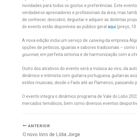
novidades para todos os gostos e preferências. Este event
verdadeiros apreciadores e profissionais da área, mas tam
de conhecer, descobrir, degustar e adquirir as distintas pro
do evento estão disponíveis ao público geral
aqui
(preço, 10
A nova edição inclui um serviço de
catering
da empresa Algar
opções de petiscos, iguarias e sabores tradicionais – como q
gourmet
, em perfeita sintonia e de harmonização com a ofe
Outro dos atrativos do evento será a música ao vivo, da au
dinâmico e intimista com guitarra portuguesa, guitarras ac
estilos musicais, desde o Fado até ao Flamenco, passando p
O evento integra o dinâmico programa de Vale do Lobo 2022 –
mercados temáticos, bem como diversos eventos desportivos,
ANTERIOR
O novo livro de Lídia Jorge