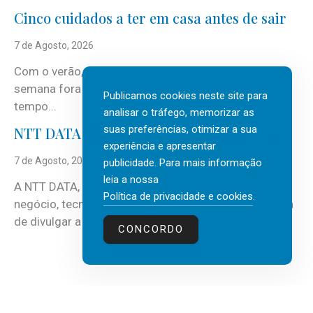
Cinco cuidados a ter em casa antes de sair
7 de Agosto, 2026
Com o verão, chegam também as férias, os fins-de-
semana fora e os dias em que a casa fica mais
Publicamos cookies neste site para
tempo...
analisar o tráfego, memorizar as
suas preferências, otimizar a sua
NTT DATA Insurtech Global Outlook 2026
experiência e apresentar
7 de Agosto, 2026
publicidade. Para mais informação
leia a nossa
A NTT DATA, consultora global em serviços de
Política de privacidade e cookies
.
negócio, tecnologia e inteligência artificial (IA), acaba
de divulgar a mais recente...
CONCORDO