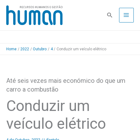
Skip
to
Pesquisa
content
Home
2022
Outubro
4
Conduzir um veículo elétrico
Até seis vezes mais económico do que um
carro a combustão
Conduzir um
veículo elétrico
4 de Outubro, 2022
/
Lifestyle