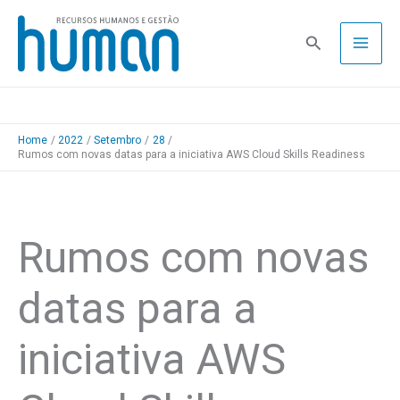
Skip
to
Pesquisa
content
Home
2022
Setembro
28
Rumos com novas datas para a iniciativa AWS Cloud Skills Readiness
Rumos com novas
datas para a
iniciativa AWS