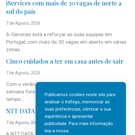
iServices com mais de 30 vagas de norte a
sul do país
7 de Agosto, 2026
A iServices está a reforçar as suas equipas em
Portugal, com mais de 30 vagas em aberto em várias
zonas...
Cinco cuidados a ter em casa antes de sair
7 de Agosto, 2026
Com o verão, chegam também as férias, os fins-de-
semana fora e os dias em que a casa fica mais
Publicamos cookies neste site para
tempo...
analisar o tráfego, memorizar as
suas preferências, otimizar a sua
NTT DATA Insurtech Global Outlook 2026
experiência e apresentar
7 de Agosto, 2026
publicidade. Para mais informação
leia a nossa
A NTT DATA, consultora global em serviços de