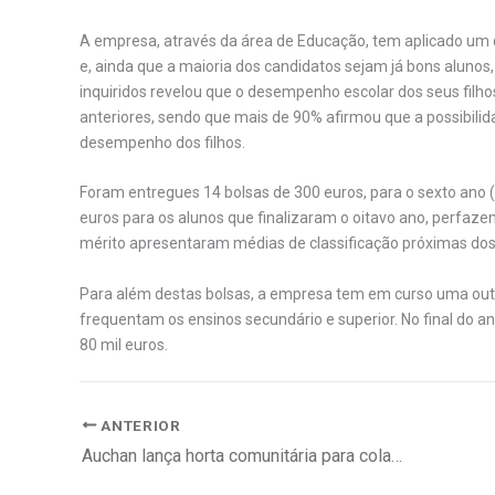
A empresa, através da área de Educação, tem aplicado um q
e, ainda que a maioria dos candidatos sejam já bons alunos
inquiridos revelou que o desempenho escolar dos seus filhos
anteriores, sendo que mais de 90% afirmou que a possibilid
desempenho dos filhos.
Foram entregues 14 bolsas de 300 euros, para o sexto ano (s
euros para os alunos que finalizaram o oitavo ano, perfaze
mérito apresentaram médias de classificação próximas dos 
Para além destas bolsas, a empresa tem em curso uma outra 
frequentam os ensinos secundário e superior. No final do 
80 mil euros.
ANTERIOR
Auchan lança horta comunitária para colaboradores na loja de Alfragide