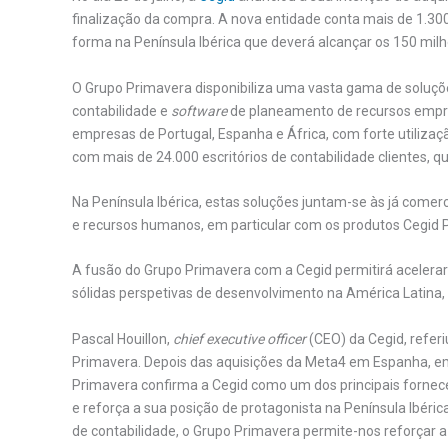
finalização da compra. A nova entidade conta mais de 1.30
forma na Península Ibérica que deverá alcançar os 150 milh
O Grupo Primavera disponibiliza uma vasta gama de soluç
contabilidade e
software
de planeamento de recursos empres
empresas de Portugal, Espanha e África, com forte utilizaçã
com mais de 24.000 escritórios de contabilidade clientes, q
Na Península Ibérica, estas soluções juntam-se às já comerci
e recursos humanos, em particular com os produtos Cegid P
A fusão do Grupo Primavera com a Cegid permitirá acelerar 
sólidas perspetivas de desenvolvimento na América Latina,
Pascal Houillon,
chief executive officer
(CEO) da Cegid, referi
Primavera. Depois das aquisições da Meta4 em Espanha, em
Primavera confirma a Cegid como um dos principais forne
e reforça a sua posição de protagonista na Península Ibéri
de contabilidade, o Grupo Primavera permite-nos reforçar a