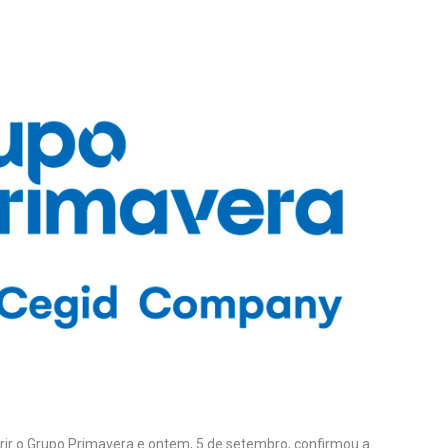
rir o Grupo Primavera e ontem, 5 de setembro, confirmou a