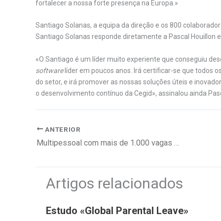
fortalecer a nossa forte presença na Europa.»
Santiago Solanas, a equipa da direção e os 800 colaborador
Santiago Solanas responde diretamente a Pascal Houillon e 
«O Santiago é um líder muito experiente que conseguiu de
software
líder em poucos anos. Irá certificar-se que tod
do setor, e irá promover as nossas soluções úteis e inova
o desenvolvimento contínuo da Cegid», assinalou ainda Pasc
ANTERIOR
Multipessoal com mais de 1.000 vagas de emprego no arranque do ano letivo
Artigos relacionados
Estudo «Global Parental Leave»