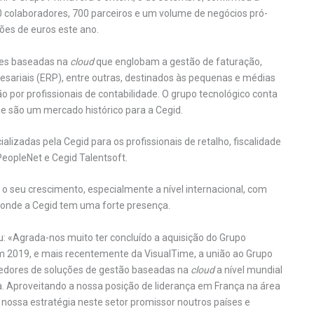
0 colaboradores, 700 parceiros e um volume de negócios pró-
ões de euros este ano.
ões baseadas na
cloud
que englobam a gestão de faturação,
ariais (ERP), entre outras, destinados às pequenas e médias
o por profissionais de contabilidade. O grupo tecnológico conta
ue são um mercado histórico para a Cegid.
alizadas pela Cegid para os profissionais de retalho, fiscalidade
eopleNet e Cegid Talentsoft.
o seu crescimento, especialmente a nível internacional, com
 onde a Cegid tem uma forte presença.
u: «Agrada-nos muito ter concluído a aquisição do Grupo
 2019, e mais recentemente da VisualTime, a união ao Grupo
cedores de soluções de gestão baseadas na
cloud
a nível mundial
ca. Aproveitando a nossa posição de liderança em França na área
 nossa estratégia neste setor promissor noutros países e