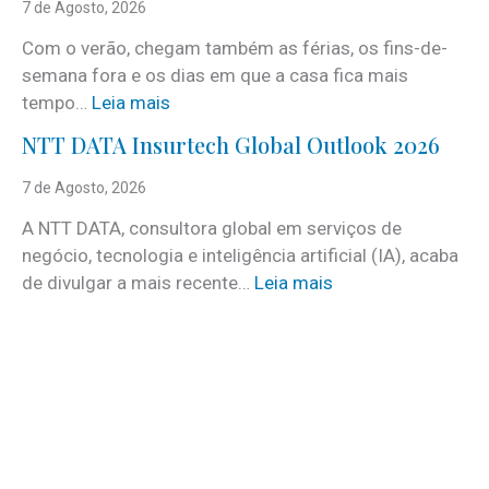
e
7 de Agosto, 2026
r
Com o verão, chegam também as férias, os fins-de-
v
semana fora e os dias em que a casa fica mais
i
:
tempo…
Leia mais
c
C
e
NTT DATA Insurtech Global Outlook 2026
i
s
n
7 de Agosto, 2026
c
c
o
A NTT DATA, consultora global em serviços de
o
m
negócio, tecnologia e inteligência artificial (IA), acaba
c
m
:
de divulgar a mais recente…
Leia mais
u
a
N
i
i
T
d
s
T
a
d
D
d
e
A
o
3
T
s
0
A
a