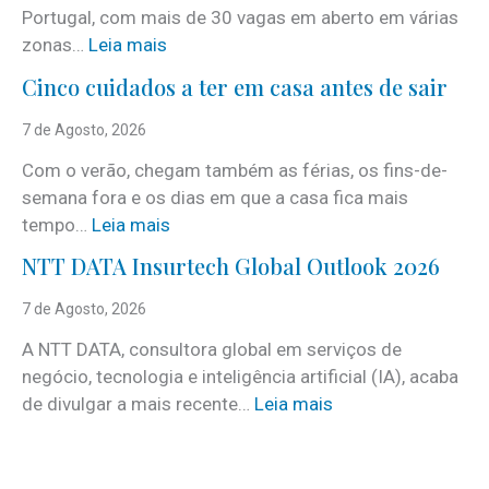
Portugal, com mais de 30 vagas em aberto em várias
:
zonas…
Leia mais
i
Cinco cuidados a ter em casa antes de sair
S
e
7 de Agosto, 2026
r
Com o verão, chegam também as férias, os fins-de-
v
semana fora e os dias em que a casa fica mais
i
:
tempo…
Leia mais
c
C
e
NTT DATA Insurtech Global Outlook 2026
i
s
n
7 de Agosto, 2026
c
c
o
A NTT DATA, consultora global em serviços de
o
m
negócio, tecnologia e inteligência artificial (IA), acaba
c
m
:
de divulgar a mais recente…
Leia mais
u
a
N
i
i
T
d
s
T