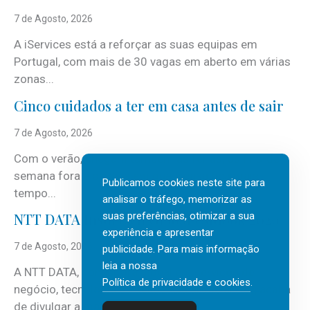
7 de Agosto, 2026
A iServices está a reforçar as suas equipas em
Portugal, com mais de 30 vagas em aberto em várias
zonas...
Cinco cuidados a ter em casa antes de sair
7 de Agosto, 2026
Com o verão, chegam também as férias, os fins-de-
semana fora e os dias em que a casa fica mais
Publicamos cookies neste site para
tempo...
analisar o tráfego, memorizar as
suas preferências, otimizar a sua
NTT DATA Insurtech Global Outlook 2026
experiência e apresentar
7 de Agosto, 2026
publicidade. Para mais informação
leia a nossa
A NTT DATA, consultora global em serviços de
Política de privacidade e cookies
.
negócio, tecnologia e inteligência artificial (IA), acaba
de divulgar a mais recente...