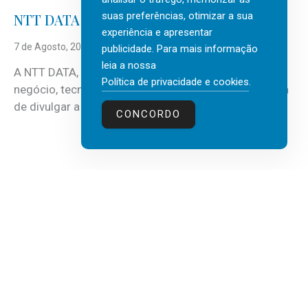
suas preferências, otimizar a sua
NTT DATA Insurtech Global Outlook 2026
experiência e apresentar
7 de Agosto, 2026
publicidade. Para mais informação
leia a nossa
A NTT DATA, consultora global em serviços de
Política de privacidade e cookies
.
negócio, tecnologia e inteligência artificial (IA), acaba
de divulgar a mais recente...
CONCORDO