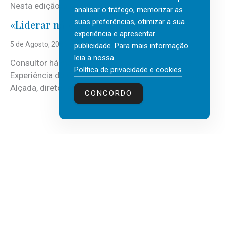
Nesta edição, a multinacional...
analisar o tráfego, memorizar as
suas preferências, otimizar a sua
«Liderar não é um talento místico.»
experiência e apresentar
5 de Agosto, 2026
publicidade. Para mais informação
leia a nossa
Consultor há mais de três décadas nas áreas de
Política de privacidade e cookies
.
Experiência do Cliente, Vendas e Liderança, Manuel
Alçada, diretor executivo da...
CONCORDO