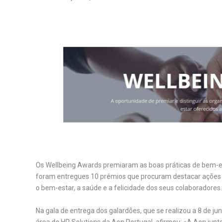
Os Wellbeing Awards premiaram as boas práticas de bem-est
foram entregues 10 prémios que procuram destacar ações
o bem-estar, a saúde e a felicidade dos seus colaboradores.
Na gala de entrega dos galardões, que se realizou a 8 de ju
área de HR Solutions da Aon Portugal, afirmou: «A Aon juntou