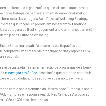
sam enaltecer as organizações que mais se destacaram na
melhor estratégia de bem-estar mental/ emocional, melhor
 bem-estar. Na categoria Best Physical Wellbeing Strategy,
a empresa que recebeu o prémio em Best Mental/ Emotional
oada na categoria de Best Engagement and Communication e EDP
dership and Culture of Wellbeing.
lhou: «Estou muito satisfeito com as participações que
 que comprova uma crescente preocupação das empresas em
anizacional.»
esa especializada na implementação de programas de e bem-
tão e Inovação em Saúde
, associação que pretende contribuir
ões e dos cidadãos, nos seus diversos âmbitos e níveis.
ntando com o apoio científico da Universidade Europeia, o apoio
GRACE – Empresas responsáveis, do Rep Circle, da Associação
ra o Século XXI e da HealthNews.