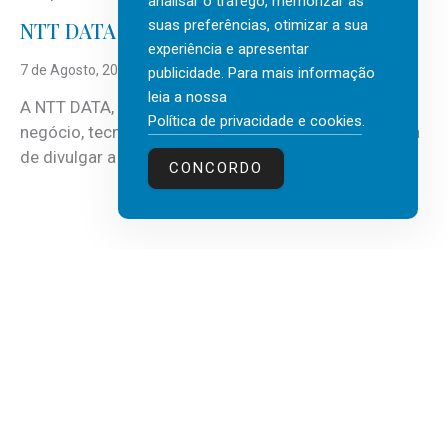
analisar o tráfego, memorizar as
suas preferências, otimizar a sua
NTT DATA Insurtech Global Outlook 2026
experiência e apresentar
7 de Agosto, 2026
publicidade. Para mais informação
leia a nossa
A NTT DATA, consultora global em serviços de
Política de privacidade e cookies
.
negócio, tecnologia e inteligência artificial (IA), acaba
de divulgar a mais recente...
CONCORDO