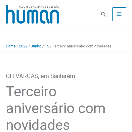
Skip
to
Pesquisa
content
Home
2022
Junho
15
Terceiro aniversário com novidades
OH!VARGAS, em Santarém
Terceiro
aniversário com
novidades