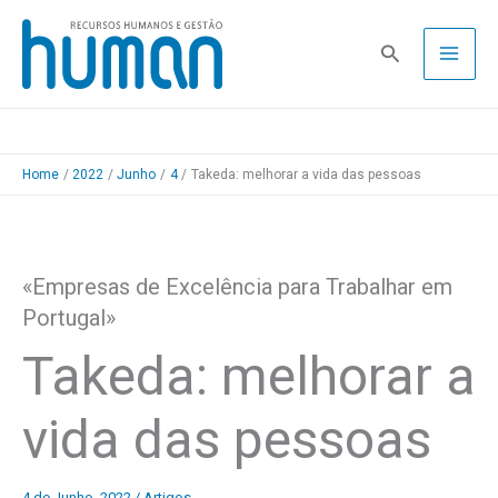
Skip
to
Pesquisa
content
Home
2022
Junho
4
Takeda: melhorar a vida das pessoas
«Empresas de Excelência para Trabalhar em
Portugal»
Takeda: melhorar a
vida das pessoas
4 de Junho, 2022
/
Artigos