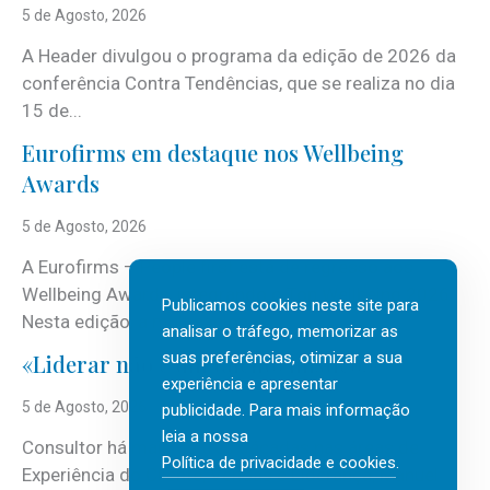
5 de Agosto, 2026
A Header divulgou o programa da edição de 2026 da
conferência Contra Tendências, que se realiza no dia
15 de...
Eurofirms em destaque nos Wellbeing
Awards
5 de Agosto, 2026
A Eurofirms – People first está de regresso aos
Wellbeing Awards, integrando o Top Wellbeing 2026.
Publicamos cookies neste site para
Nesta edição, a multinacional...
analisar o tráfego, memorizar as
suas preferências, otimizar a sua
«Liderar não é um talento místico.»
experiência e apresentar
5 de Agosto, 2026
publicidade. Para mais informação
leia a nossa
Consultor há mais de três décadas nas áreas de
Política de privacidade e cookies
.
Experiência do Cliente, Vendas e Liderança, Manuel