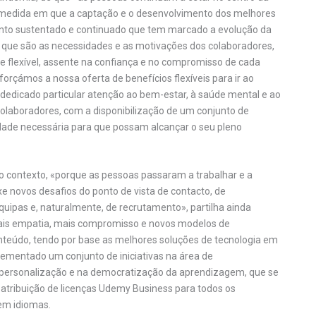
 medida em que a captação e o desenvolvimento dos melhores
ento sustentado e continuado que tem marcado a evolução da
o que são as necessidades e as motivações dos colaboradores,
e flexível, assente na confiança e no compromisso de cada
orçámos a nossa oferta de benefícios flexíveis para ir ao
 dedicado particular atenção ao bem-estar, à saúde mental e ao
s colaboradores, com a disponibilização de um conjunto de
idade necessária para que possam alcançar o seu pleno
o contexto, «porque as pessoas passaram a trabalhar e a
e novos desafios do ponto de vista de contacto, de
uipas e, naturalmente, de recrutamento», partilha ainda
mais empatia, mais compromisso e novos modelos de
nteúdo, tendo por base as melhores soluções de tecnologia em
lementado um conjunto de iniciativas na área de
a personalização e na democratização da aprendizagem, que se
 atribuição de licenças Udemy Business para todos os
em idiomas.