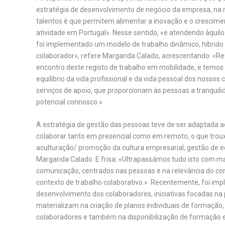
estratégia de desenvolvimento de negócio da empresa, na
talentos é que permitem alimentar a inovação e o crescim
atividade em Portugal». Nesse sentido, «e atendendo àquil
foi implementado um modelo de trabalho dinâmico, híbrido 
colaborador», refere Margarida Calado, acrescentando: «Ref
encontro deste registo de trabalho em mobilidade, e temos
equilíbrio da vida profissional e da vida pessoal dos nosso
serviços de apoio, que proporcionam às pessoas a tranquil
potencial connosco.»
A estratégia de gestão das pessoas teve de ser adaptada a
colaborar tanto em presencial como em remoto, o que troux
aculturação/ promoção da cultura empresarial, gestão de eq
Margarida Calado. E frisa: «Ultrapassámos tudo isto com 
comunicação, centrados nas pessoas e na relevância do co
contexto de trabalho colaborativo.» Recentemente, foi imp
desenvolvimento dos colaboradores, iniciativas focadas n
materializam na criação de planos individuais de formação,
colaboradores e também na disponibilização de formação 