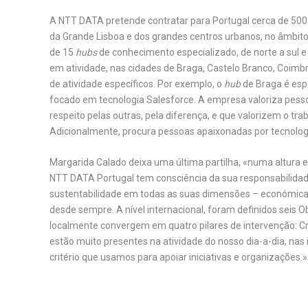
A NTT DATA pretende contratar para Portugal cerca de 500 p
da Grande Lisboa e dos grandes centros urbanos, no âmbito 
de 15
hubs
de conhecimento especializado, de norte a sul e do
em atividade, nas cidades de Braga, Castelo Branco, Coimbr
de atividade específicos. Por exemplo, o
hub
de Braga é esp
focado em tecnologia Salesforce. A empresa valoriza pesso
respeito pelas outras, pela diferença, e que valorizem o tra
Adicionalmente, procura pessoas apaixonadas por tecnolog
Margarida Calado deixa uma última partilha, «numa altura 
NTT DATA Portugal tem consciência da sua responsabilidad
sustentabilidade em todas as suas dimensões – económica, s
desde sempre. A nível internacional, foram definidos seis O
localmente convergem em quatro pilares de intervenção: C
estão muito presentes na atividade do nosso dia-a-dia, nas
critério que usamos para apoiar iniciativas e organizações.»
.