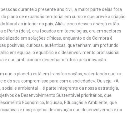
essoas durante o presente ano civil, a maior parte delas fora
do plano de expansão territorial em curso e que prevê a criação
 litoral ao interior do país. Aliás, cinco desses
hubs
já estão
a e Porto (dois), ora focados em tecnologias, ora em sectores
ecializado em soluções clínicas, enquanto o de Coimbra é
as positivas, curiosas, autênticas, que tenham um profundo
balho em equipa, o equilíbrio e o desenvolvimento profissional.
ia e que ambicionam desenhar o futuro pela inovação.
em que o planeta está em transformação», salientando que «a
e e do seu compromisso para com a sociedade». Ou seja: «A
ocial e ambiental – é parte integrante da nossa estratégia,
bjetivos de Desenvolvimento Sustentável prioritários, que
rescimento Económico, Inclusão, Educação e Ambiente, que
 iniciativas e nos projetos de inovação que desenvolvemos e no