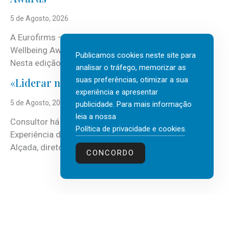
5 de Agosto, 2026
A Eurofirms – People first está de regresso aos
Wellbeing Awards, integrando o Top Wellbeing 2026.
Publicamos cookies neste site para
Nesta edição, a multinacional...
analisar o tráfego, memorizar as
suas preferências, otimizar a sua
«Liderar não é um talento místico.»
experiência e apresentar
5 de Agosto, 2026
publicidade. Para mais informação
leia a nossa
Consultor há mais de três décadas nas áreas de
Política de privacidade e cookies
.
Experiência do Cliente, Vendas e Liderança, Manuel
Alçada, diretor executivo da...
CONCORDO