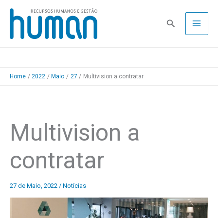
Skip
to
Pesquisa
content
Home
2022
Maio
27
Multivision a contratar
Multivision a
contratar
27 de Maio, 2022
/
Notícias