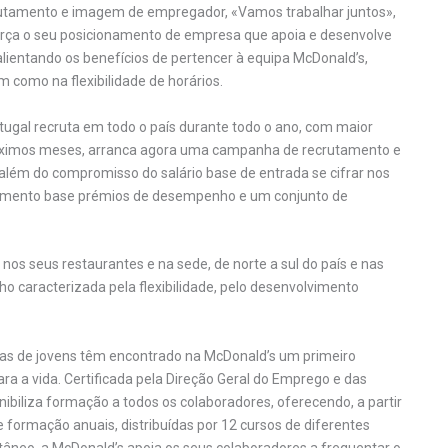
tamento e imagem de empregador, «Vamos trabalhar juntos»,
orça o seu posicionamento de empresa que apoia e desenvolve
ientando os benefícios de pertencer à equipa McDonald’s,
como na flexibilidade de horários.
ugal recruta em todo o país durante todo o ano, com maior
próximos meses, arranca agora uma campanha de recrutamento e
lém do compromisso do salário base de entrada se cifrar nos
ncimento base prémios de desempenho e um conjunto de
os seus restaurantes e na sede, de norte a sul do país e nas
ho caracterizada pela flexibilidade, pelo desenvolvimento
nas de jovens têm encontrado na McDonald’s um primeiro
 a vida. Certificada pela Direção Geral do Emprego e das
ibiliza formação a todos os colaboradores, oferecendo, a partir
 formação anuais, distribuídas por 12 cursos de diferentes
ltâneo, a McDonald’s apoia os seus colaboradores a frequentar o