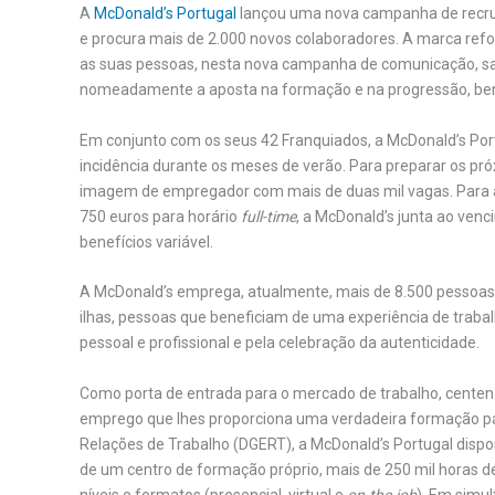
A
McDonald’s Portugal
lançou uma nova campanha de recru
e procura mais de 2.000 novos colaboradores. A marca ref
as suas pessoas, nesta nova campanha de comunicação, sal
nomeadamente a aposta na formação e na progressão, bem 
Em conjunto com os seus 42 Franquiados, a McDonald’s Port
incidência durante os meses de verão. Para preparar os 
imagem de empregador com mais de duas mil vagas. Para a
750 euros para horário
full-time
, a McDonald’s junta ao ve
benefícios variável.
A McDonald’s emprega, atualmente, mais de 8.500 pessoas n
ilhas, pessoas que beneficiam de uma experiência de trabal
pessoal e profissional e pela celebração da autenticidade.
Como porta de entrada para o mercado de trabalho, cente
emprego que lhes proporciona uma verdadeira formação para
Relações de Trabalho (DGERT), a McDonald’s Portugal dispon
de um centro de formação próprio, mais de 250 mil horas de
níveis e formatos (presencial, virtual e
on-the-job
). Em simu