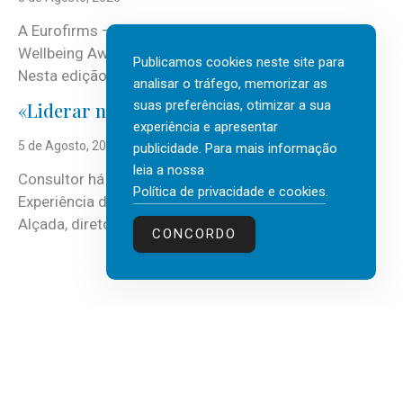
A Eurofirms – People first está de regresso aos
Wellbeing Awards, integrando o Top Wellbeing 2026.
Publicamos cookies neste site para
Nesta edição, a multinacional...
analisar o tráfego, memorizar as
suas preferências, otimizar a sua
«Liderar não é um talento místico.»
experiência e apresentar
5 de Agosto, 2026
publicidade. Para mais informação
leia a nossa
Consultor há mais de três décadas nas áreas de
Política de privacidade e cookies
.
Experiência do Cliente, Vendas e Liderança, Manuel
Alçada, diretor executivo da...
CONCORDO