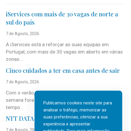
iServices com mais de 30 vagas de norte a
sul do país
7 de Agosto, 2026
A iServices está a reforçar as suas equipas em
Portugal, com mais de 30 vagas em aberto em várias
zonas...
Cinco cuidados a ter em casa antes de sair
7 de Agosto, 2026
Com o verão, chegam também as férias, os fins-de-
semana fora e os dias em que a casa fica mais
Publicamos cookies neste site para
tempo...
analisar o tráfego, memorizar as
suas preferências, otimizar a sua
NTT DATA Insurtech Global Outlook 2026
experiência e apresentar
7 de Agosto, 2026