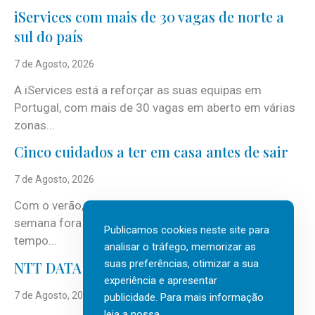
iServices com mais de 30 vagas de norte a
sul do país
7 de Agosto, 2026
A iServices está a reforçar as suas equipas em
Portugal, com mais de 30 vagas em aberto em várias
zonas...
Cinco cuidados a ter em casa antes de sair
7 de Agosto, 2026
Com o verão, chegam também as férias, os fins-de-
semana fora e os dias em que a casa fica mais
Publicamos cookies neste site para
tempo...
analisar o tráfego, memorizar as
suas preferências, otimizar a sua
NTT DATA Insurtech Global Outlook 2026
experiência e apresentar
7 de Agosto, 2026
publicidade. Para mais informação
leia a nossa