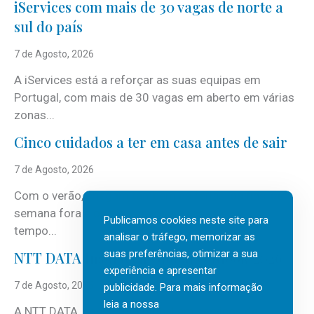
iServices com mais de 30 vagas de norte a
sul do país
7 de Agosto, 2026
A iServices está a reforçar as suas equipas em
Portugal, com mais de 30 vagas em aberto em várias
zonas...
Cinco cuidados a ter em casa antes de sair
7 de Agosto, 2026
Com o verão, chegam também as férias, os fins-de-
semana fora e os dias em que a casa fica mais
Publicamos cookies neste site para
tempo...
analisar o tráfego, memorizar as
suas preferências, otimizar a sua
NTT DATA Insurtech Global Outlook 2026
experiência e apresentar
7 de Agosto, 2026
publicidade. Para mais informação
leia a nossa
A NTT DATA, consultora global em serviços de