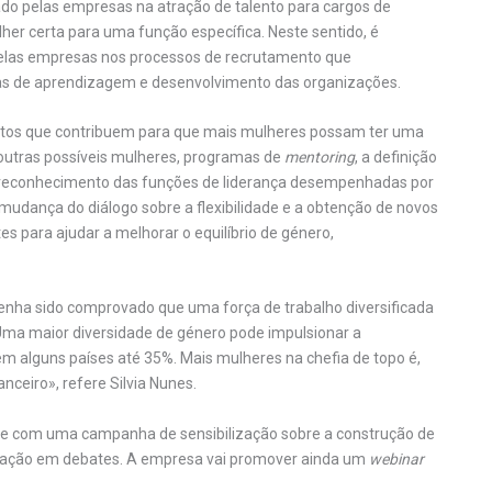
o pelas empresas na atração de talento para cargos de
her certa para uma função específica. Neste sentido, é
pelas empresas nos processos de recrutamento que
mas de aprendizagem e desenvolvimento das organizações.
ntos que contribuem para que mais mulheres possam ter uma
 outras possíveis mulheres, programas de
mentoring
, a definição
o reconhecimento das funções de liderança desempenhadas por
 mudança do diálogo sobre a flexibilidade e a obtenção de novos
es para ajudar a melhorar o equilíbrio de género,
nha sido comprovado que uma força de trabalho diversificada
Uma maior diversidade de género pode impulsionar a
 alguns países até 35%. Mais mulheres na chefia de topo é,
nceiro», refere Silvia Nunes.
Page com uma campanha de sensibilização sobre a construção de
cipação em debates. A empresa vai promover ainda um
webinar