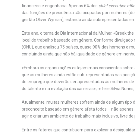
financeiro e engenharia. Apenas 6% dos
chief executive offi
das funções de presidência são ocupadas por mulheres (d
gestão Oliver Wyman), estando ainda subrepresentadas em 
Este ano, o tema do Dia Internacional da Mulher, «Break the
local de trabalho baseado em género. Conforme divulgado 
(ONU), que analisou 75 países, quase 90% dos homens e mu
concluindo ainda que não há igualdade de género em nenh
«Embora as organizações estejam mais conscientes sobre a
que as mulheres ainda estão sub-representadas nas posiçõ
de emprego que deverão ser apresentadas às mulheres de 
do talento e na evolução das carreiras», refere Silvia Nunes
Atualmente, muitas mulheres sofrem ainda de algum tipo d
preconceito baseado em género afeta todos – não apenas a
agir e criar um ambiente de trabalho mais inclusivo, livre 
Entre os fatores que contribuem para explicar a desigualda