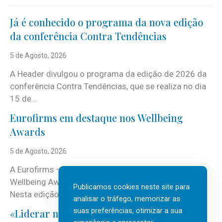
Já é conhecido o programa da nova edição
da conferência Contra Tendências
5 de Agosto, 2026
A Header divulgou o programa da edição de 2026 da
conferência Contra Tendências, que se realiza no dia
15 de...
Eurofirms em destaque nos Wellbeing
Awards
5 de Agosto, 2026
A Eurofirms – People first está de regresso aos
Wellbeing Awards, integrando o Top Wellbeing 2026.
Publicamos cookies neste site para
Nesta edição, a multinacional...
analisar o tráfego, memorizar as
suas preferências, otimizar a sua
«Liderar não é um talento místico.»