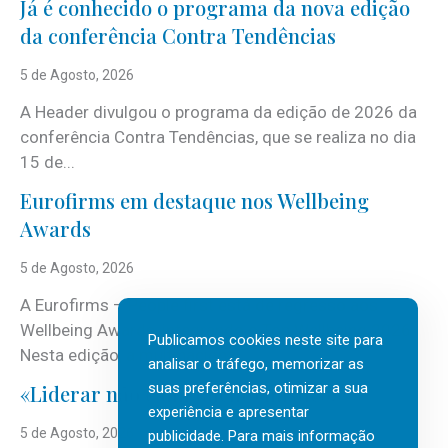
Já é conhecido o programa da nova edição
da conferência Contra Tendências
5 de Agosto, 2026
A Header divulgou o programa da edição de 2026 da
conferência Contra Tendências, que se realiza no dia
15 de...
Eurofirms em destaque nos Wellbeing
Awards
5 de Agosto, 2026
A Eurofirms – People first está de regresso aos
Wellbeing Awards, integrando o Top Wellbeing 2026.
Publicamos cookies neste site para
Nesta edição, a multinacional...
analisar o tráfego, memorizar as
suas preferências, otimizar a sua
«Liderar não é um talento místico.»
experiência e apresentar
5 de Agosto, 2026
publicidade. Para mais informação