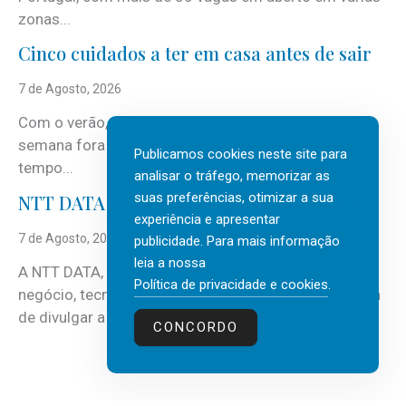
zonas...
Cinco cuidados a ter em casa antes de sair
7 de Agosto, 2026
Com o verão, chegam também as férias, os fins-de-
semana fora e os dias em que a casa fica mais
Publicamos cookies neste site para
tempo...
analisar o tráfego, memorizar as
suas preferências, otimizar a sua
NTT DATA Insurtech Global Outlook 2026
experiência e apresentar
7 de Agosto, 2026
publicidade. Para mais informação
leia a nossa
A NTT DATA, consultora global em serviços de
Política de privacidade e cookies
.
negócio, tecnologia e inteligência artificial (IA), acaba
de divulgar a mais recente...
CONCORDO