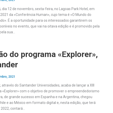
mbro, 2021
 dia 12 de novembro, sexta-feira, no Lagoas Park Hotel, em
e 2021 da «Conferência Human», cujo tema é «O Mundo do
do». É a oportunidade para os interessados garantirem os
poníveis no evento, que vai na oitava edição e é promovido pela
pela sua…
ção do programa «Explorer»,
ander
mbro, 2021
 através do Santander Universidades, acaba de lançar a XIII
a «Explorer» com o objetivo de promover o empreendedorismo
tiva, de grande sucesso em Espanha e na Argentina, chegou
ile e ao México em formato digital e, nesta edição, que terá
e 2022, contará…