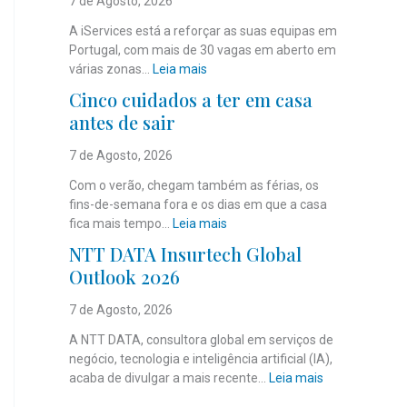
7 de Agosto, 2026
A iServices está a reforçar as suas equipas em
Portugal, com mais de 30 vagas em aberto em
:
várias zonas…
Leia mais
i
Cinco cuidados a ter em casa
S
antes de sair
e
r
7 de Agosto, 2026
v
i
Com o verão, chegam também as férias, os
c
fins-de-semana fora e os dias em que a casa
e
:
fica mais tempo…
Leia mais
s
C
NTT DATA Insurtech Global
c
i
Outlook 2026
o
n
m
c
7 de Agosto, 2026
m
o
a
c
A NTT DATA, consultora global em serviços de
i
u
negócio, tecnologia e inteligência artificial (IA),
s
i
:
acaba de divulgar a mais recente…
Leia mais
d
d
N