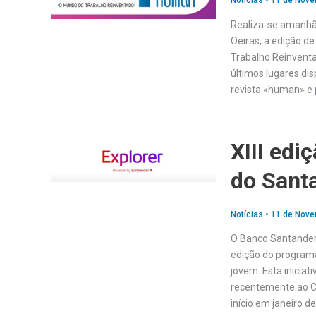
Notícias
•
11 de Nove
Realiza-se amanhã,
Oeiras, a edição d
Trabalho Reinventa
últimos lugares dis
revista «human» e 
XIII edi
do Sant
Notícias
•
11 de Nove
O Banco Santander,
edição do program
jovem. Esta inicia
recentemente ao Ch
início em janeiro d