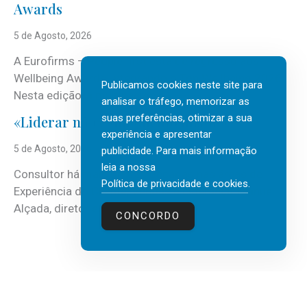
Awards
5 de Agosto, 2026
A Eurofirms – People first está de regresso aos
Wellbeing Awards, integrando o Top Wellbeing 2026.
Publicamos cookies neste site para
Nesta edição, a multinacional...
analisar o tráfego, memorizar as
suas preferências, otimizar a sua
«Liderar não é um talento místico.»
experiência e apresentar
5 de Agosto, 2026
publicidade. Para mais informação
leia a nossa
Consultor há mais de três décadas nas áreas de
Política de privacidade e cookies
.
Experiência do Cliente, Vendas e Liderança, Manuel
Alçada, diretor executivo da...
CONCORDO