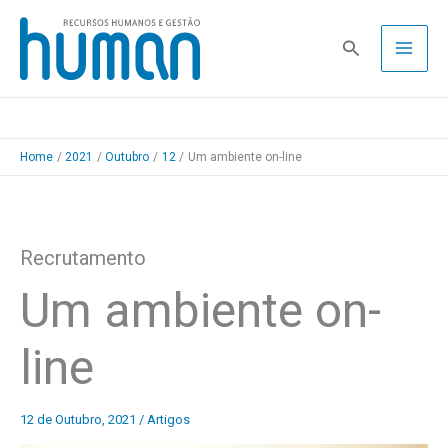
Skip
to
Pesquisa
content
Home
2021
Outubro
12
Um ambiente on-line
Recrutamento
Um ambiente on-
line
12 de Outubro, 2021
/
Artigos