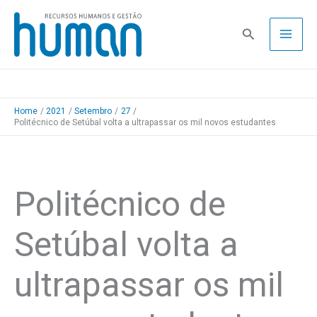
Skip
to
Pesquisa
content
Home
2021
Setembro
27
Politécnico de Setúbal volta a ultrapassar os mil novos estudantes
Politécnico de
Setúbal volta a
ultrapassar os mil