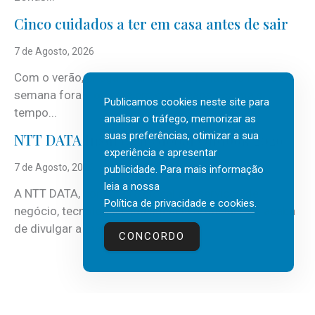
Cinco cuidados a ter em casa antes de sair
7 de Agosto, 2026
Com o verão, chegam também as férias, os fins-de-
semana fora e os dias em que a casa fica mais
Publicamos cookies neste site para
tempo...
analisar o tráfego, memorizar as
suas preferências, otimizar a sua
NTT DATA Insurtech Global Outlook 2026
experiência e apresentar
7 de Agosto, 2026
publicidade. Para mais informação
leia a nossa
A NTT DATA, consultora global em serviços de
Política de privacidade e cookies
.
negócio, tecnologia e inteligência artificial (IA), acaba
de divulgar a mais recente...
CONCORDO