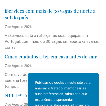
iServices com mais de 30 vagas de norte a
sul do país
7 de Agosto, 2026
A iServices está a reforçar as suas equipas em
Portugal, com mais de 30 vagas em aberto em várias
zonas...
Cinco cuidados a ter em casa antes de sair
7 de Agosto, 2026
Com o verão, chegam também as férias, os fins-de-
semana fora e os dias em que a casa fica mais
Publicamos cookies neste site para
tempo...
analisar o tráfego, memorizar as
suas preferências, otimizar a sua
NTT DATA Insurtech Global Outlook 2026
experiência e apresentar
7 de Agosto, 2026
publicidade. Para mais informação