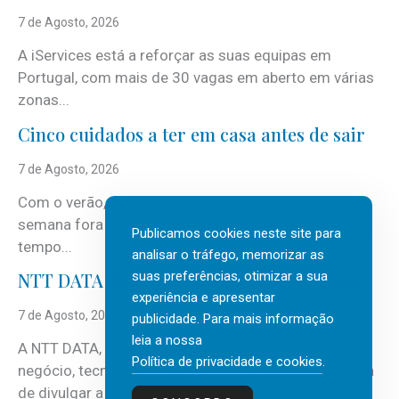
7 de Agosto, 2026
A iServices está a reforçar as suas equipas em
Portugal, com mais de 30 vagas em aberto em várias
zonas...
Cinco cuidados a ter em casa antes de sair
7 de Agosto, 2026
Com o verão, chegam também as férias, os fins-de-
semana fora e os dias em que a casa fica mais
Publicamos cookies neste site para
tempo...
analisar o tráfego, memorizar as
suas preferências, otimizar a sua
NTT DATA Insurtech Global Outlook 2026
experiência e apresentar
7 de Agosto, 2026
publicidade. Para mais informação
leia a nossa
A NTT DATA, consultora global em serviços de
Política de privacidade e cookies
.
negócio, tecnologia e inteligência artificial (IA), acaba
de divulgar a mais recente...