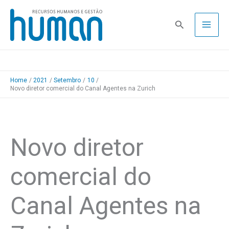
Skip
to
Pesquisa
content
Home
2021
Setembro
10
Novo diretor comercial do Canal Agentes na Zurich
Novo diretor
comercial do
Canal Agentes na