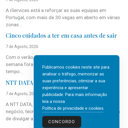
A iServices está a reforçar as suas equipas em
Portugal, com mais de 30 vagas em aberto em várias
zonas...
Cinco cuidados a ter em casa antes de sair
7 de Agosto, 2026
Com o verão, chegam também as férias, os fins-de-
semana fora e os dias em que a casa fica mais
Publicamos cookies neste site para
tempo...
analisar o tráfego, memorizar as
suas preferências, otimizar a sua
NTT DATA Insurtech Global Outlook 2026
experiência e apresentar
7 de Agosto, 2026
publicidade. Para mais informação
leia a nossa
A NTT DATA, consultora global em serviços de
Política de privacidade e cookies
.
negócio, tecnologia e inteligência artificial (IA), acaba
de divulgar a mais recente...
CONCORDO