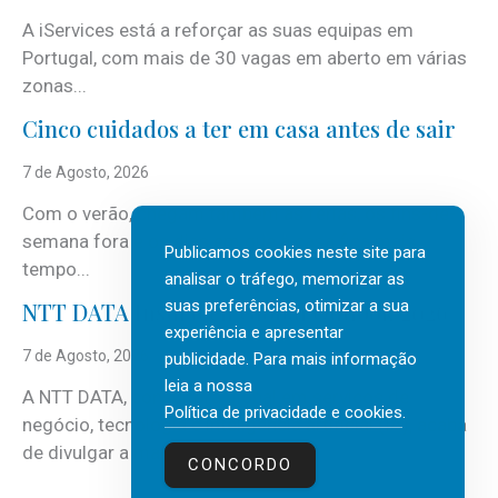
A iServices está a reforçar as suas equipas em
Portugal, com mais de 30 vagas em aberto em várias
zonas...
Cinco cuidados a ter em casa antes de sair
7 de Agosto, 2026
Com o verão, chegam também as férias, os fins-de-
semana fora e os dias em que a casa fica mais
Publicamos cookies neste site para
tempo...
analisar o tráfego, memorizar as
suas preferências, otimizar a sua
NTT DATA Insurtech Global Outlook 2026
experiência e apresentar
7 de Agosto, 2026
publicidade. Para mais informação
leia a nossa
A NTT DATA, consultora global em serviços de
Política de privacidade e cookies
.
negócio, tecnologia e inteligência artificial (IA), acaba
de divulgar a mais recente...
CONCORDO