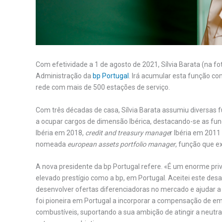
Com efetividade a 1 de agosto de 2021, Sílvia Barata (na f
Administração da
bp Portugal
. Irá acumular esta função co
rede com mais de 500 estações de serviço.
Com três décadas de casa, Sílvia Barata assumiu diversas 
a ocupar cargos de dimensão Ibérica, destacando-se as fu
Ibéria em 2018,
credit and treasury manage
r Ibéria em 2011
nomeada
european assets portfolio manager
, função que ex
A nova presidente da bp Portugal refere. «É um enorme pr
elevado prestígio como a bp, em Portugal. Aceitei este des
desenvolver ofertas diferenciadoras no mercado e ajudar a r
foi pioneira em Portugal a incorporar a compensação de e
combustíveis, suportando a sua ambição de atingir a neutra