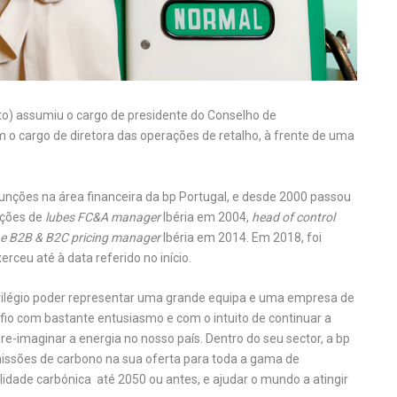
oto) assumiu o cargo de presidente do Conselho de
m o cargo de diretora das operações de retalho, à frente de uma
funções na área financeira da bp Portugal, e desde 2000 passou
nções de
lubes
FC&A
manager
Ibéria em 2004,
head of control
e B2B & B2C pricing manager
Ibéria em 2014. Em 2018, foi
erceu até à data referido no início.
ivilégio poder representar uma grande equipa e uma empresa de
afio com bastante entusiasmo e com o intuito de continuar a
e-imaginar a energia no nosso país. Dentro do seu sector, a bp
missões de carbono na sua oferta para toda a gama de
lidade carbónica até 2050 ou antes, e ajudar o mundo a atingir