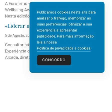
A Eurofirms – People first está de regresso aos
Wellbeing Awards, integrando o Top Wellbeing 2026.
Publicamos cookies neste site para
Nesta edição, a multinacional...
analisar o tráfego, memorizar as
suas preferências, otimizar a sua
«Liderar não é um talento místico.»
experiência e apresentar
5 de Agosto, 2026
publicidade. Para mais informação
leia a nossa
Consultor há mais de três décadas nas áreas de
Política de privacidade e cookies
.
Experiência do Cliente, Vendas e Liderança, Manuel
Alçada, diretor executivo da...
CONCORDO