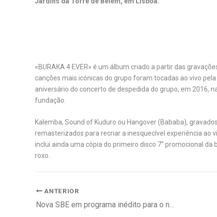
Jardins da Torre de Belém, em Lisboa.
.
«BURAKA 4 EVER» é um álbum criado a partir das gravações
canções mais icónicas do grupo foram tocadas ao vivo pela 
aniversário do concerto de despedida do grupo, em 2016, na 
fundação.
Kalemba, Sound of Kuduro ou Hangover (Bababa), gravados 
remasterizados para recriar a inesquecível experiência ao 
inclui ainda uma cópia do primeiro disco 7’’ promocional da
roxo.
ANTERIOR
Nova SBE em programa inédito para o negócio do espaço