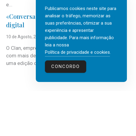
e...
Publicamos cookies neste site para
«Conversas do Clan» sobre transformação
analisar o tráfego, memorizar as
suas preferências, otimizar a sua
digital
experiência e apresentar
10 de Agosto, 2026
publicidade. Para mais informação
leia a nossa
O Clan, empresa portuguesa de recursos humanos
Política de privacidade e cookies
.
com mais de 30 anos de atividade, vai realizar mais
uma edição do...
CONCORDO