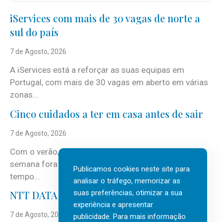
iServices com mais de 30 vagas de norte a
sul do país
7 de Agosto, 2026
A iServices está a reforçar as suas equipas em
Portugal, com mais de 30 vagas em aberto em várias
zonas...
Cinco cuidados a ter em casa antes de sair
7 de Agosto, 2026
Com o verão, chegam também as férias, os fins-de-
semana fora e os dias em que a casa fica mais
Publicamos cookies neste site para
tempo...
analisar o tráfego, memorizar as
suas preferências, otimizar a sua
NTT DATA Insurtech Global Outlook 2026
experiência e apresentar
7 de Agosto, 2026
publicidade. Para mais informação