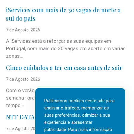
iServices com mais de 30 vagas de norte a
sul do país
7 de Agosto, 2026
A iServices está a reforçar as suas equipas em
Portugal, com mais de 30 vagas em aberto em várias
zonas...
Cinco cuidados a ter em casa antes de sair
7 de Agosto, 2026
Com o verão, chegam também as férias, os fins-de-
semana fora e os dias em que a casa fica mais
Publicamos cookies neste site para
tempo...
analisar o tráfego, memorizar as
suas preferências, otimizar a sua
NTT DATA Insurtech Global Outlook 2026
experiência e apresentar
7 de Agosto, 2026
publicidade. Para mais informação