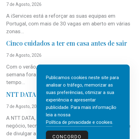
7 de Agosto, 2026
A iServices está a reforçar as suas equipas em
Portugal, com mais de 30 vagas em aberto em várias
zonas...
Cinco cuidados a ter em casa antes de sair
7 de Agosto, 2026
Com o verão, chegam também as férias, os fins-de-
semana fora e os dias em que a casa fica mais
Publicamos cookies neste site para
tempo...
analisar o tráfego, memorizar as
suas preferências, otimizar a sua
NTT DATA Insurtech Global Outlook 2026
experiência e apresentar
7 de Agosto, 2026
publicidade. Para mais informação
leia a nossa
A NTT DATA, consultora global em serviços de
Política de privacidade e cookies
.
negócio, tecnologia e inteligência artificial (IA), acaba
de divulgar a mais recente...
CONCORDO