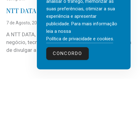
analisar o tráfego, memorizar as
suas preferências, otimizar a sua
NTT DATA Insurtech Global Outlook 2026
experiência e apresentar
7 de Agosto, 2026
publicidade. Para mais informação
leia a nossa
A NTT DATA, consultora global em serviços de
Política de privacidade e cookies
.
negócio, tecnologia e inteligência artificial (IA), acaba
de divulgar a mais recente...
CONCORDO