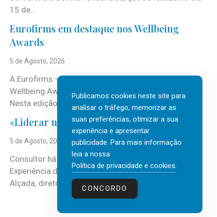
15 de...
Eurofirms em destaque nos Wellbeing
Awards
5 de Agosto, 2026
A Eurofirms – People first está de regresso aos
Wellbeing Awards, integrando o Top Wellbeing 2026.
Publicamos cookies neste site para
Nesta edição, a multinacional...
analisar o tráfego, memorizar as
suas preferências, otimizar a sua
«Liderar não é um talento místico.»
experiência e apresentar
5 de Agosto, 2026
publicidade. Para mais informação
leia a nossa
Consultor há mais de três décadas nas áreas de
Política de privacidade e cookies
.
Experiência do Cliente, Vendas e Liderança, Manuel
Alçada, diretor executivo da...
CONCORDO