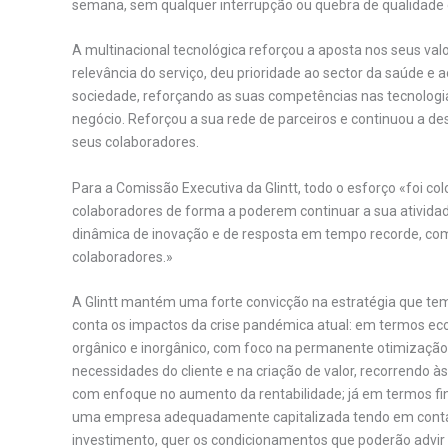
semana, sem qualquer interrupção ou quebra de qualidade 
A multinacional tecnológica reforçou a aposta nos seus valo
relevância do serviço, deu prioridade ao sector da saúde e 
sociedade, reforçando as suas competências nas tecnologia
negócio. Reforçou a sua rede de parceiros e continuou a de
seus colaboradores.
Para a Comissão Executiva da Glintt, todo o esforço «foi c
colaboradores de forma a poderem continuar a sua ativida
dinâmica de inovação e de resposta em tempo recorde, com
colaboradores.»
A Glintt mantém uma forte convicção na estratégia que tem
conta os impactos da crise pandémica atual: em termos ec
orgânico e inorgânico, com foco na permanente otimização 
necessidades do cliente e na criação de valor, recorrendo 
com enfoque no aumento da rentabilidade; já em termos fin
uma empresa adequadamente capitalizada tendo em conta 
investimento, quer os condicionamentos que poderão advir 