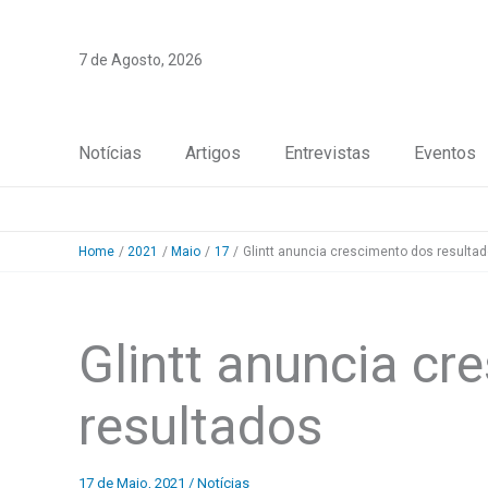
Skip
to
7 de Agosto, 2026
content
Notícias
Artigos
Entrevistas
Eventos
Home
2021
Maio
17
Glintt anuncia crescimento dos resulta
Glintt anuncia cr
resultados
17 de Maio, 2021
/
Notícias