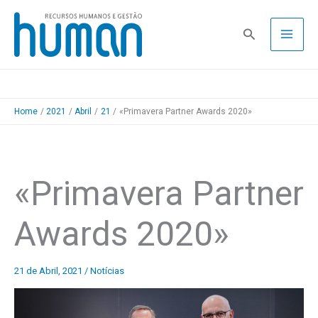
Skip
to
Pesquisa
content
Home
2021
Abril
21
«Primavera Partner Awards 2020»
«Primavera Partner
Awards 2020»
21 de Abril, 2021
/
Notícias