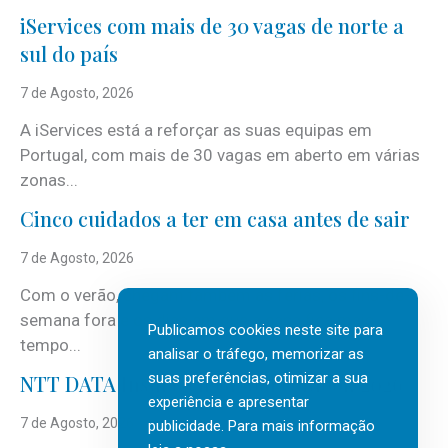
iServices com mais de 30 vagas de norte a
sul do país
7 de Agosto, 2026
A iServices está a reforçar as suas equipas em
Portugal, com mais de 30 vagas em aberto em várias
zonas...
Cinco cuidados a ter em casa antes de sair
7 de Agosto, 2026
Com o verão, chegam também as férias, os fins-de-
semana fora e os dias em que a casa fica mais
Publicamos cookies neste site para
tempo...
analisar o tráfego, memorizar as
suas preferências, otimizar a sua
NTT DATA Insurtech Global Outlook 2026
experiência e apresentar
7 de Agosto, 2026
publicidade. Para mais informação