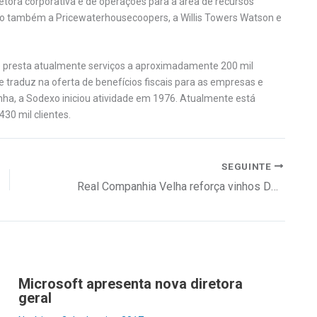
iretora corporativa e de operações para a área de recursos
o também a Pricewaterhousecoopers, a Willis Towers Watson e
e presta atualmente serviços a aproximadamente 200 mil
 traduz na oferta de benefícios fiscais para as empresas e
ha, a Sodexo iniciou atividade em 1976. Atualmente está
30 mil clientes.
SEGUINTE
Real Companhia Velha reforça vinhos DOC Douro
Microsoft apresenta nova diretora
geral