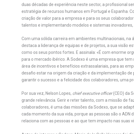
duas décadas de experiência neste sector, a profissional s
estratégia de recursos humanos em Portugal e Espanha. Co
criação de valor para a empresa e para os seus colaborado
talentos e implementando modelos e sistemas inovadores, a n
Com uma sólida carreira em ambientes multinacionais, na á
destaca a liderança de equipas e de projetos, a sua visão e
como os seus pontos fortes. E assinala: «É com enorme or
para o mercado ibérico. A Sodexo é uma empresa que tem n
área de incentivos e benefícios extrassalariais, para as e
desafio estar na origem da criação e da implementação de
garantir o sucesso e a felicidade dos colaboradores, uma p
Por sua vez, Nelson Lopes,
chief executive officer
(CEO) da So
grande relevância. Gerir e reter talento, com a missão de fa
colaboradores, é uma das missões da Sodexo, que se adapta
cada momento da sua vida, porque as pessoas são o ADN d
relaciona com as pessoas e ao que tem impacto nas suas v