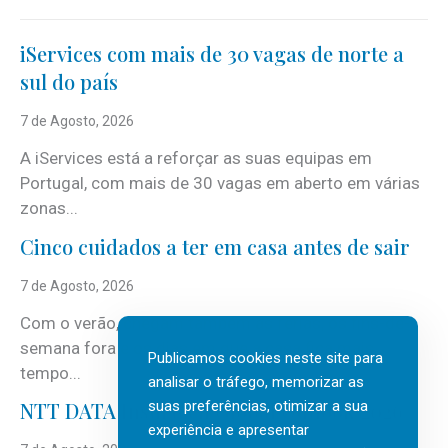
iServices com mais de 30 vagas de norte a
sul do país
7 de Agosto, 2026
A iServices está a reforçar as suas equipas em
Portugal, com mais de 30 vagas em aberto em várias
zonas...
Cinco cuidados a ter em casa antes de sair
7 de Agosto, 2026
Com o verão, chegam também as férias, os fins-de-
semana fora e os dias em que a casa fica mais
Publicamos cookies neste site para
tempo...
analisar o tráfego, memorizar as
suas preferências, otimizar a sua
NTT DATA Insurtech Global Outlook 2026
experiência e apresentar